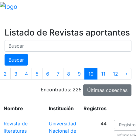
Listado de Revistas aportantes
Buscar
Buscar
2
3
4
5
6
7
8
9
10
11
12
›
Encontrados: 225
Últimas cosechas
Nombre
Institución
Registros
Revista de
Universidad
44
Registro
literaturas
Nacional de
Informaci